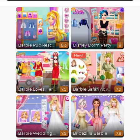
Barbie Pup Rescue
Disney Dorm Party
8.3
8
Barbie Loves Her Job
Barbie Safari Adventure
7.9
7.9
Barbie Wedding Fun
Bridezilla Barbie
7.9
7.8