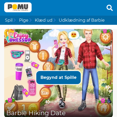
Spil
Pige
Klæd ud
Udklædning af Barbie
Begynd at Spille
Barbie Hiking Date