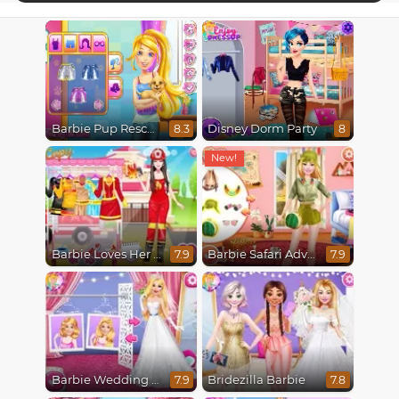
Barbie Pup Rescue
Disney Dorm Party
8.3
8
Barbie Loves Her Job
Barbie Safari Adventure
7.9
7.9
Barbie Wedding Fun
Bridezilla Barbie
7.9
7.8