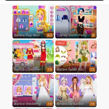
Barbie Pup Rescue
Disney Dorm Party
8.3
8
Barbie Loves Her Job
Barbie Safari Adventure
7.9
7.9
Barbie Wedding Fun
Bridezilla Barbie
7.9
7.8