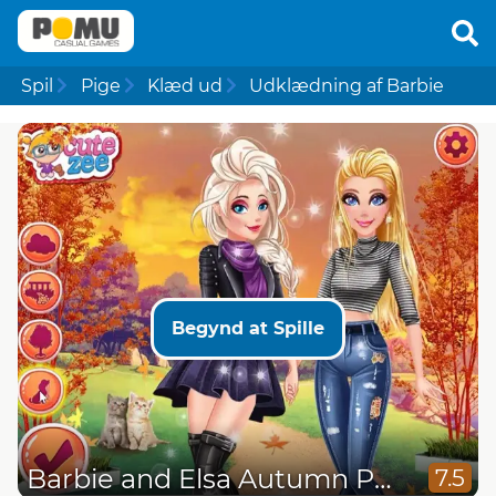
Spil
Pige
Klæd ud
Udklædning af Barbie
Begynd at Spille
Barbie and Elsa Autumn Patterns
7.5