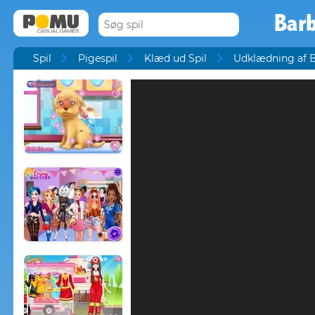
Barb
Spil
Pigespil
Klæd ud Spil
Udklædning af B