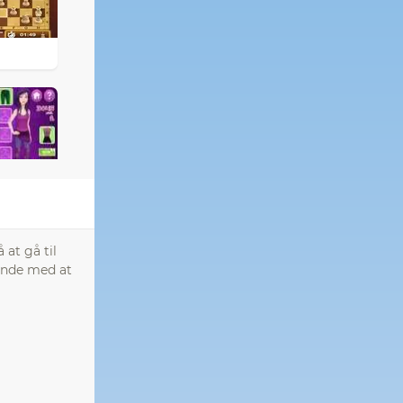
 at gå til
ende med at