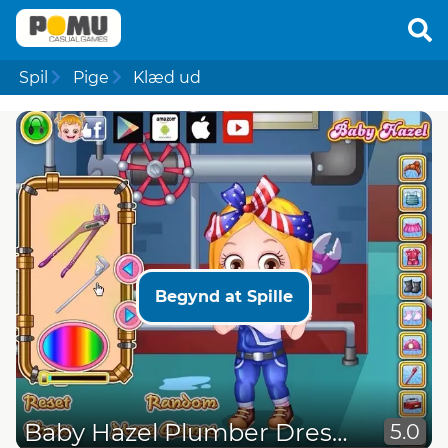
Spil
Pige
Klæd ud
Begynd at Spille
Baby Hazel Plumber Dressup
5.0