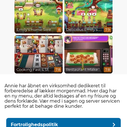
Emily's Home Sweet Home
Delicious Emily's Hopes And Fears
8
7.9
Cooking Fast 4 Steak
Restaurant Makeover
7.8
7.8
Annie har åbnet en virksomhed dedikeret til
forberedelse af lækker morgenmad. Hver dag har
en ny menu, der altid ledsages af en ny frisure og
dens forklæde. Vær med i sagen og server servicen
perfekt for at behage dine kunder.
Fortrolighedspolitik