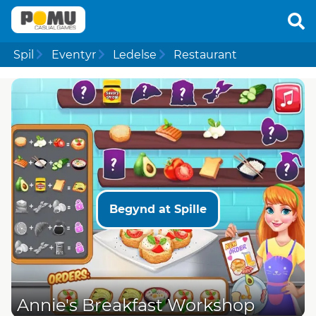
Spil
Eventyr
Ledelse
Restaurant
Begynd at Spille
Annie's Breakfast Workshop