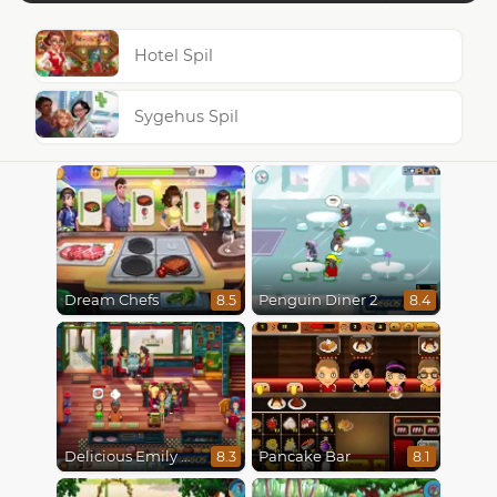
Hotel Spil
Sygehus Spil
Dream Chefs
Penguin Diner 2
8.5
8.4
Delicious Emily New Beginning
Pancake Bar
8.3
8.1