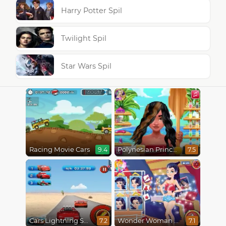
Harry Potter Spil
Twilight Spil
Star Wars Spil
Racing Movie Cars
Polynesian Princess Real Haircuts
9.4
7.5
Cars Lightning Speed
Wonder Woman Fashion Event
7.2
7.1