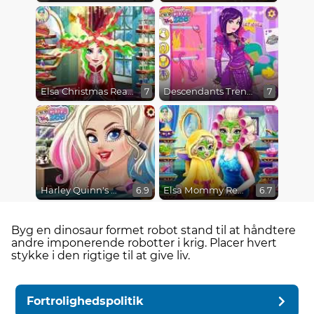
Elsa Christmas Real Haircuts
Descendants Trendsetters
7
7
Harley Quinn's Modern Makeover
Elsa Mommy Real Makeover
6.9
6.7
Byg en dinosaur formet robot stand til at håndtere
andre imponerende robotter i krig. Placer hvert
stykke i den rigtige til at give liv.
Fortrolighedspolitik