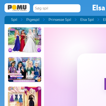
Els
Spil
Pigespil
Prinsesse Spil
Elsa Spil
E