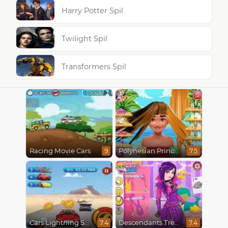
Harry Potter Spil
Twilight Spil
Transformers Spil
Racing Movie Cars
Polynesian Princess Real Haircuts
9
7.5
Cars Lightning Speed
Descendants Trendsetters
7.4
7.4