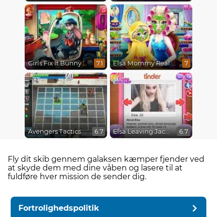
Girls Fix It Bunny Car
Elsa Mommy Real Makeover
7.1
7
Avengers Tactics
Elsa Leaving Jack Frost
6.7
6.7
Fly dit skib gennem galaksen kæmper fjender ved
at skyde dem med dine våben og lasere til at
fuldføre hver mission de sender dig.
Fortrolighedspolitik