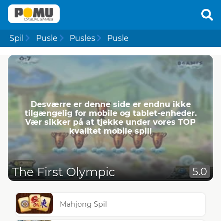
Spil
Pusle
Pusles
Pusle
Desværre er denne side er endnu ikke
tilgængelig for mobile og tablet-enheder.
Vær sikker på at tjekke under vores TOP
kvalitet mobile spil!
The First Olympic
5.0
Mahjong Spil