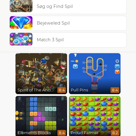
Søg og Find Spil
Bejeweled Spil
Match 3 Spil
Spirit of The Ancient Forest
Pull Pins
8.4
8.4
Elements Blocks
Proud Farmer
8.4
8.2