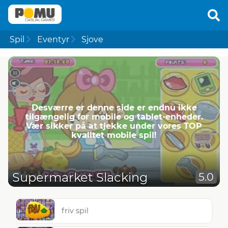
Spil
Eventyr
Sjove
Desværre er denne side er endnu ikke
tilgængelig for mobile og tablet-enheder.
Vær sikker på at tjekke under vores TOP
kvalitet mobile spil!
Supermarket Slacking
5.0
friv spil