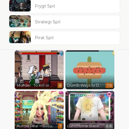
Frygt Spil
Strategi Spil
Pirat Spil
Murder : To Kill or Not to Kill
Dumb Ways to Die
8
7.9
Aurora Real Haircuts
Lunchtime Slacking
7
6.8