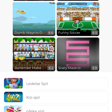
Dumb Ways to Die 3: World Tour
Funny Soccer
6.6
6.5
Bartender Make Right Mix
Scary Maze.io
6.2
5.9
Ledelse Spil
Kizi spil
påske spil