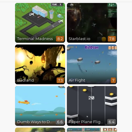
Terminal Madness
Starblast.io
8.2
7.8
Badland
Air Fight
7.3
7
Dumb Ways to Die 3: World Tour
Paper Plane Flight
6.6
6.4