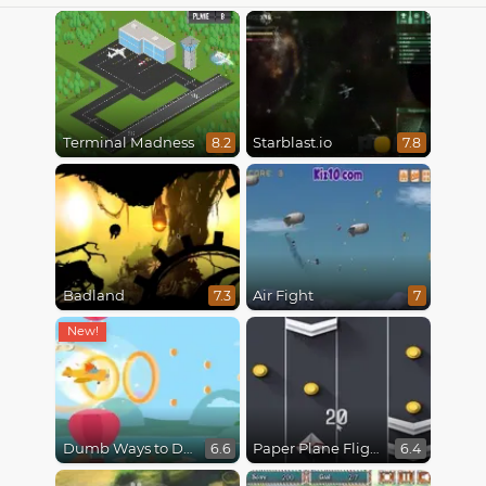
Terminal Madness
Starblast.io
8.2
7.8
Badland
Air Fight
7.3
7
Dumb Ways to Die 3: World Tour
Paper Plane Flight
6.6
6.4