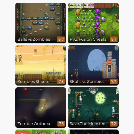
Balls vs Zombies
PVZ Fusion Cheats
8.7
8.1
Zombies Shooter
Skulls vs Zombies
7.8
7.7
Zombie Outbreak Arena
Save The Monsters
7.5
7.2