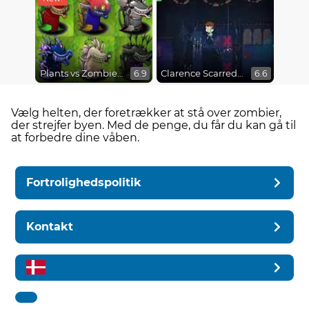
Plants vs Zombies Fusion Mode
Clarence Scarred Silly
6.9
6.6
Vælg helten, der foretrækker at stå over zombier,
der strejfer byen. Med de penge, du får du kan gå til
at forbedre dine våben.
Fortrolighedspolitik
Kontakt