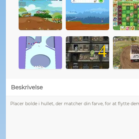
4
Beskrivelse
Placer bolde i hullet, der matcher din farve, for at flytte 