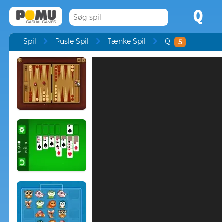
Q
Spil
Pusle Spil
Tænke Spil
Q
5