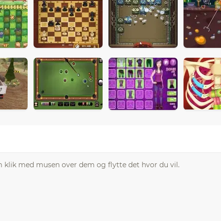
dem klik med musen over dem og flytte det hvor du vil.