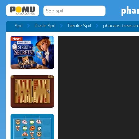
phar
Spil
Pusle Spil
Tænke Spil
pharaos treasur