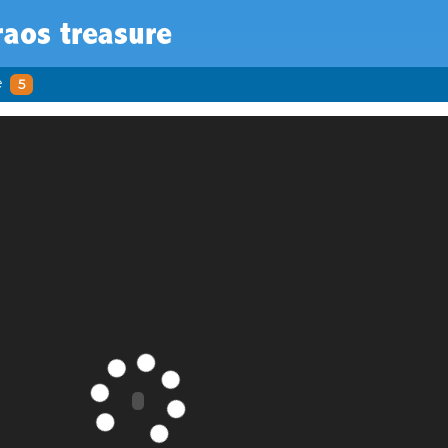
aos treasure
e
5