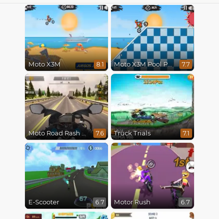
Moto X3M
Moto X3M Pool Party
8.1
7.7
Moto Road Rash 3D
Truck Trials
7.6
7.1
E-Scooter
Motor Rush
6.7
6.7