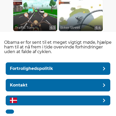
Traffic Tom
Biker Street
6.5
6.4
Obama er for sent til et meget vigtigt møde, hjælpe
ham til at nå frem i tide overvinde forhindringer
uden at falde af cyklen.
Fortrolighedspolitik
Kontakt