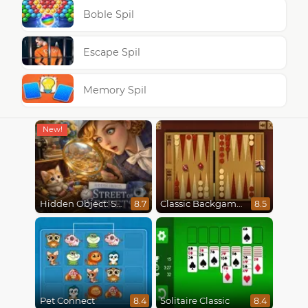
Boble Spil
Escape Spil
Memory Spil
Hidden Object: Street Of Secrets
Classic Backgammon
8.7
8.5
Pet Connect
Solitaire Classic
8.4
8.4