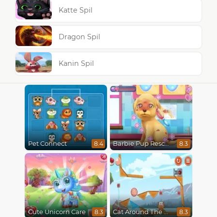
Katte Spil
Dragon Spil
Kanin Spil
Pet Connect
Barbie Pup Rescue
8.4
8.3
Cute Unicorn Care
Cat Around The World
8.3
8.3