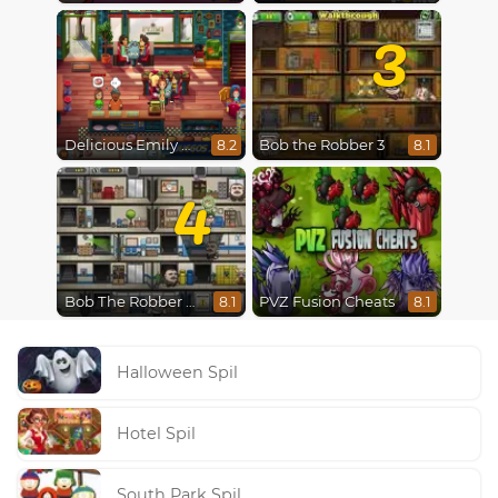
3
Delicious Emily New Beginning
Bob the Robber 3
8.2
8.1
4
Bob The Robber 4: Season 2 Russia
PVZ Fusion Cheats
8.1
8.1
Halloween Spil
Hotel Spil
South Park Spil