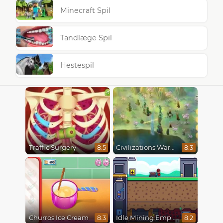
Minecraft Spil
Tandlæge Spil
Hestespil
Traffic Surgery
Civilizations Wars Master Edition
8.5
8.3
Churros Ice Cream
Idle Mining Empire
8.3
8.2