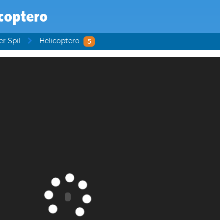
coptero
er Spil
Helicoptero
5