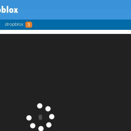
pblox
dropblox
5