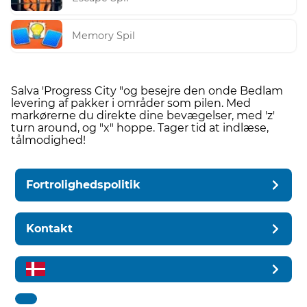
Memory Spil
Salva 'Progress City "og besejre den onde Bedlam
levering af pakker i områder som pilen. Med
markørerne du direkte dine bevægelser, med 'z'
turn around, og "x" hoppe. Tager tid at indlæse,
tålmodighed!
Fortrolighedspolitik
Kontakt