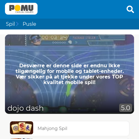
Spil
Pusle
Desværre er denne side er endnu ikke
tilgængelig for mobile og tablet-enheder.
Vær sikker på at tjekke under vores TOP
kvalitet mobile spil!
dojo dash
5.0
Mahjong Spil