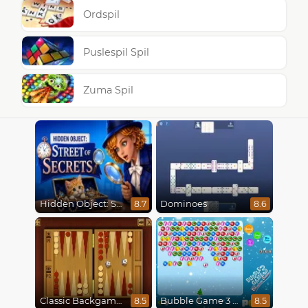
Ordspil
Puslespil Spil
Zuma Spil
Hidden Object: Street Of Secrets
Dominoes
8.7
8.6
Classic Backgammon
Bubble Game 3 Christmas
8.5
8.5