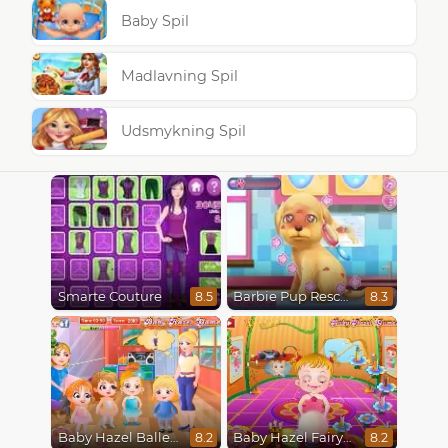
Baby Spil
Madlavning Spil
Udsmykning Spil
Smarte Couture
Barbie Pup Rescue
8.5
8.3
Baby Hazel Ballerina Dance
Baby Hazel Fairyland Ballet
8.2
8.2