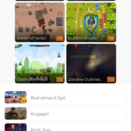
Battle of Tanks
Bubble Shooter Online
7.8
7.6
Clash of Armour
Zombie Outbreak Arena
7.5
7.4
Brandmand Spil
Krigsspil
Politi Spil