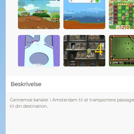
4
Beskrivelse
Gennemse kanaler i Amsterdam til at transportere passagere
til din destination.