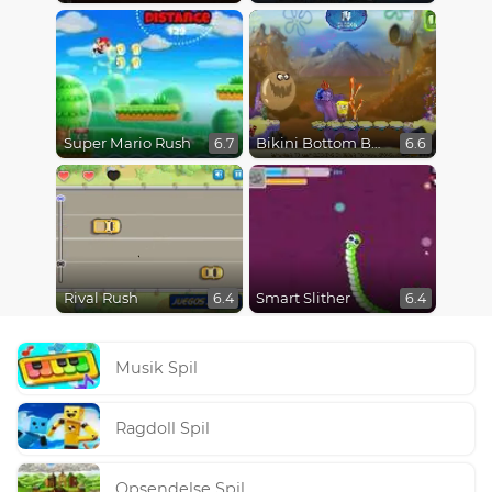
Super Mario Rush
Bikini Bottom Button Bash
6.7
6.6
Rival Rush
Smart Slither
6.4
6.4
Musik Spil
Ragdoll Spil
Opsendelse Spil