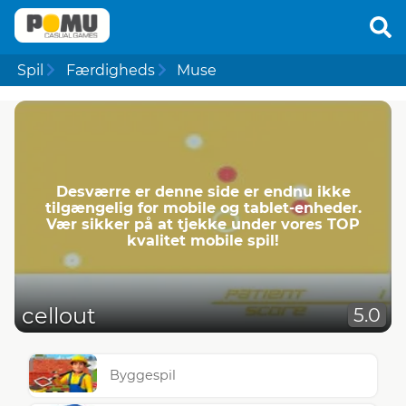
Spil
Færdigheds
Muse
Desværre er denne side er endnu ikke
tilgængelig for mobile og tablet-enheder.
Vær sikker på at tjekke under vores TOP
kvalitet mobile spil!
cellout
5.0
Byggespil