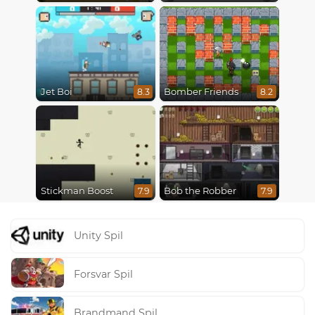
Jet Boi
Bomber Friends
8.3
8.2
Stickman Boost
Bob the Robber
7.9
7.9
Unity Spil
Forsvar Spil
Brandmand Spil