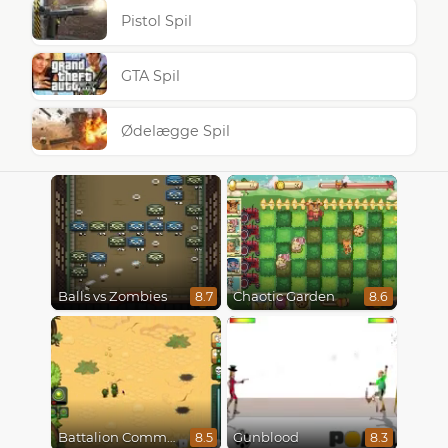
Pistol Spil
GTA Spil
Ødelægge Spil
Balls vs Zombies
Chaotic Garden
8.7
8.6
Battalion Commander
Gunblood
8.5
8.3