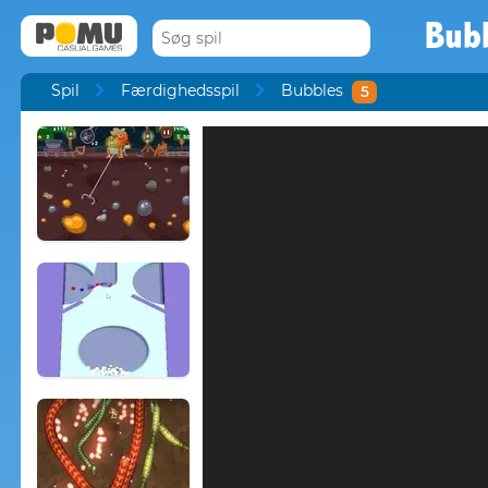
Bub
Spil
Færdighedsspil
Bubbles
5