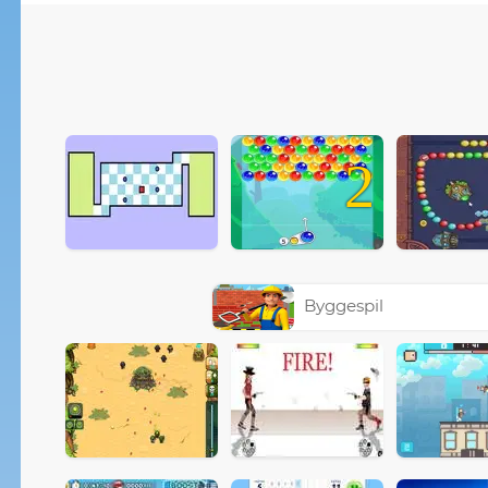
2
Byggespil