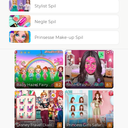
Stylist Spil
Negle Spil
Prinsesse Make-up Spil
Baby Hazel Fairyland Ballet
Sisters Fashionista Makeup
8.2
8.1
Disney Travel Diaries: City Break
Princess Girls Safari Trip
8
8