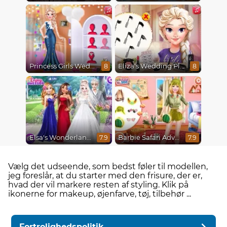
Princess Girls Wedding Trip
Eliza's Wedding Planner
8
8
Elsa's Wonderland Wedding
Barbie Safari Adventure
7.9
7.9
Vælg det udseende, som bedst føler til modellen,
jeg foreslår, at du starter med den frisure, der er,
hvad der vil markere resten af ​​styling. Klik på
ikonerne for makeup, øjenfarve, tøj, tilbehør ...
Fortrolighedspolitik