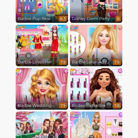
Barbie Pup Rescue
Disney Dorm Party
8.3
8
Barbie Loves Her Job
Barbie Safari Adventure
7.9
7.9
Barbie Wedding Fun
Bridezilla Barbie
7.9
7.8