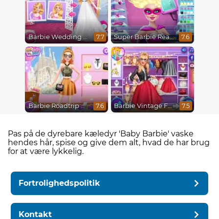
Barbie Wedding Fun
Super Barbie Real Haircuts
7.7
7.6
Barbie Roadtrip Adventure
Barbie Vintage Fair
7.6
7.5
Pas på de dyrebare kæledyr 'Baby Barbie' vaske
hendes hår, spise og give dem alt, hvad de har brug
for at være lykkelig.
Fortrolighedspolitik
Kontakt