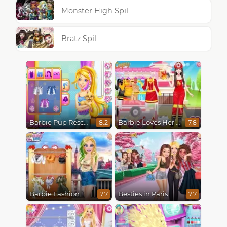
Monster High Spil
Bratz Spil
Barbie Pup Rescue
Barbie Loves Her Job
8.2
7.8
Barbie Fashion Week Model
Besties in Paris
7.7
7.7