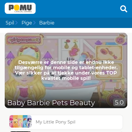
Spil
Pige
Barbie
Desværre er denne side er endnu ikke
tilgængelig for mobile og tablet-enheder.
Vær sikker på at tjekke under vores TOP
kvalitet mobile spil!
Baby Barbie Pets Beauty
5.0
My Little Pony Spil