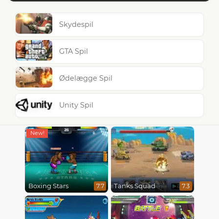
Skydespil
GTA Spil
Ødelægge Spil
Unity Spil
Boxing Stars
Tanks Squad
7.7
7.3