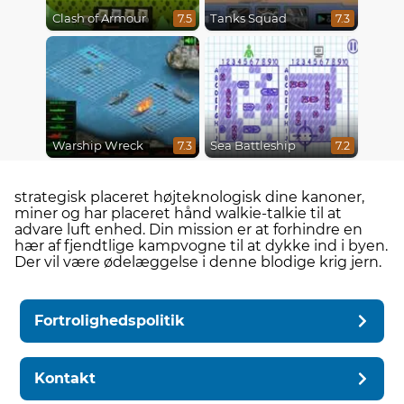
Clash of Armour
Tanks Squad
7.5
7.3
Warship Wreck
Sea Battleship
7.3
7.2
strategisk placeret højteknologisk dine kanoner,
miner og har placeret hånd walkie-talkie til at
advare luft enhed. Din mission er at forhindre en
hær af fjendtlige kampvogne til at dykke ind i byen.
Der vil være ødelæggelse i denne blodige krig jern.
Fortrolighedspolitik
Kontakt