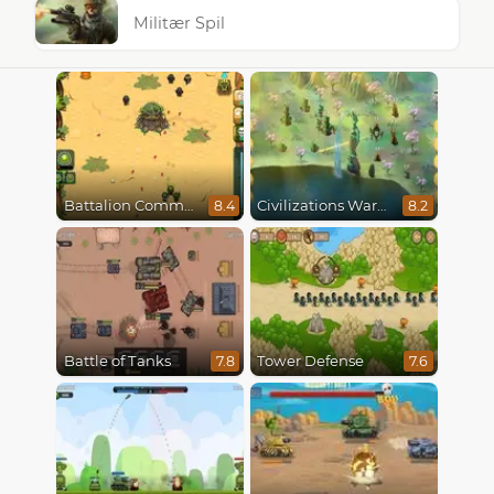
Militær Spil
Battalion Commander
Civilizations Wars Master Edition
8.4
8.2
Battle of Tanks
Tower Defense
7.8
7.6