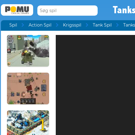
Tanks
Spil
Action Spil
Krigsspil
Tank Spil
Tanks
1