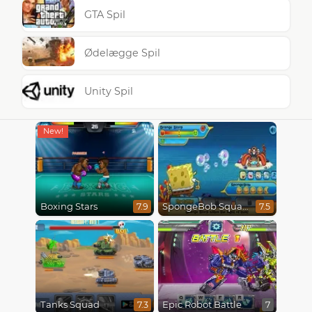
GTA Spil
Ødelægge Spil
Unity Spil
Boxing Stars
SpongeBob SquarePants : Monster Island Adventures
7.9
7.5
Tanks Squad
Epic Robot Battle
7.3
7