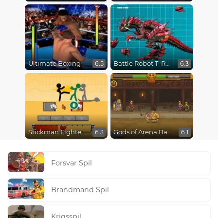
Ultimate Boxing
Battle Robot T-Rex Age
6.5
6.3
Stickman Fighter Epic Battles
Gods of Arena Battles
6.3
6.1
Forsvar Spil
Brandmand Spil
Krigsspil