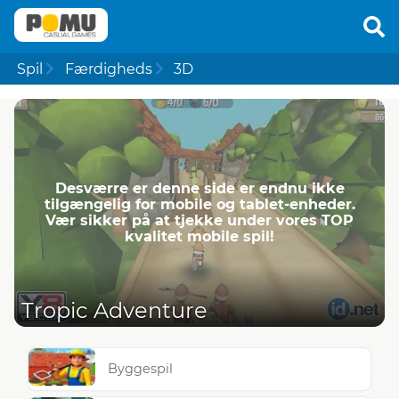
Spil
Færdigheds
3D
Desværre er denne side er endnu ikke
tilgængelig for mobile og tablet-enheder.
Vær sikker på at tjekke under vores TOP
kvalitet mobile spil!
Tropic Adventure
Byggespil