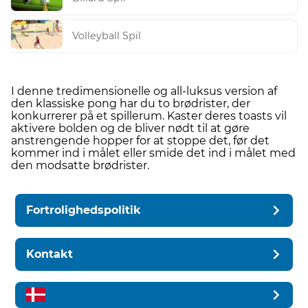
Volleyball Spil
I denne tredimensionelle og all-luksus version af
den klassiske pong har du to brødrister, der
konkurrerer på et spillerum. Kaster deres toasts vil
aktivere bolden og de bliver nødt til at gøre
anstrengende hopper for at stoppe det, før det
kommer ind i målet eller smide det ind i målet med
den modsatte brødrister.
Fortrolighedspolitik
Kontakt