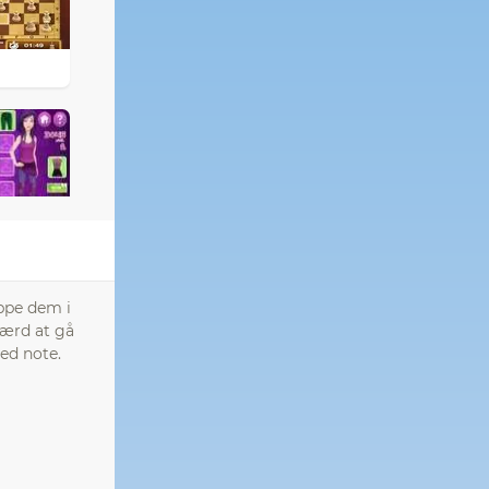
ppe dem i
værd at gå
ed note.