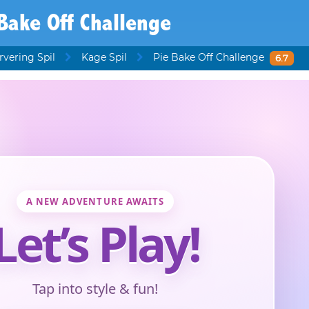
Bake Off Challenge
rvering Spil
Kage Spil
Pie Bake Off Challenge
6.7