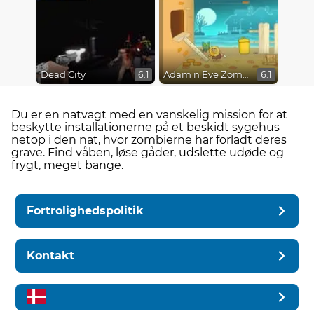
Dead City
Adam n Eve Zombies
6.1
6.1
Du er en natvagt med en vanskelig mission for at
beskytte installationerne på et beskidt sygehus
netop i den nat, hvor zombierne har forladt deres
grave. Find våben, løse gåder, udslette udøde og
frygt, meget bange.
Fortrolighedspolitik
Kontakt