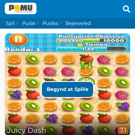
Spil
Pusle
Pusles
Bejeweled
Begynd at Spille
Juicy Dash
7.1