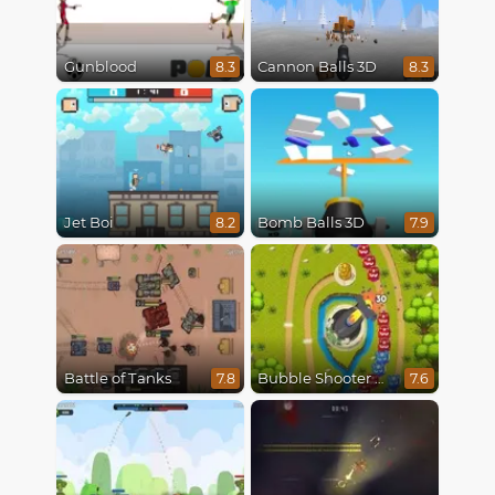
Gunblood
Cannon Balls 3D
8.3
8.3
Jet Boi
Bomb Balls 3D
8.2
7.9
Battle of Tanks
Bubble Shooter Online
7.8
7.6