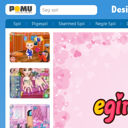
Des
Spil
Pigespil
Skønhed Spil
Negle Spil