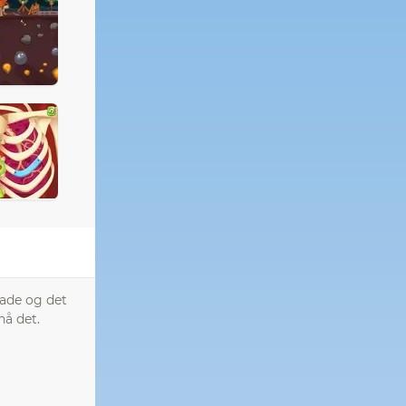
lade og det
nå det.