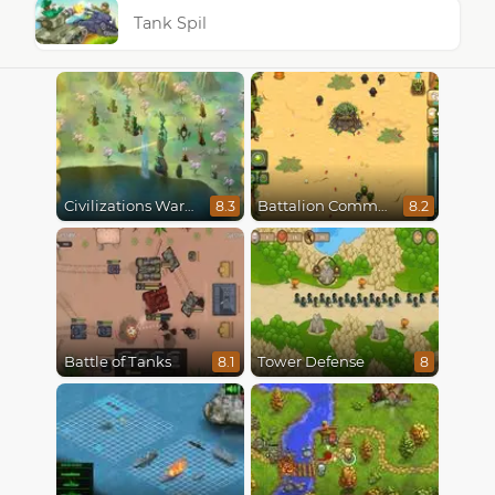
Tank Spil
Civilizations Wars Master Edition
Battalion Commander
8.3
8.2
Battle of Tanks
Tower Defense
8.1
8