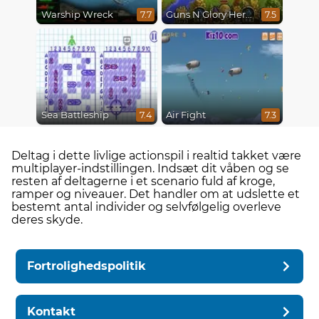
Warship Wreck
Guns N Glory Heroes
7.7
7.5
Sea Battleship
Air Fight
7.4
7.3
Deltag i dette livlige actionspil i realtid takket være
multiplayer-indstillingen. Indsæt dit våben og se
resten af ​​deltagerne i et scenario fuld af kroge,
ramper og niveauer. Det handler om at udslette et
bestemt antal individer og selvfølgelig overleve
deres skyde.
Fortrolighedspolitik
Kontakt