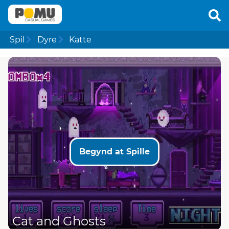
Spil
Dyre
Katte
Begynd at Spille
Cat and Ghosts