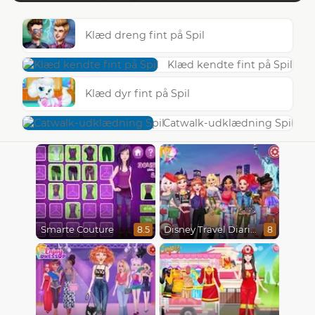
Klæd dreng fint på Spil
Klæd kendte fint på Spil
Klæd dyr fint på Spil
Catwalk-udklædning Spil
Smarte Couture
Disney Travel Diaries: City Break
8.5
8