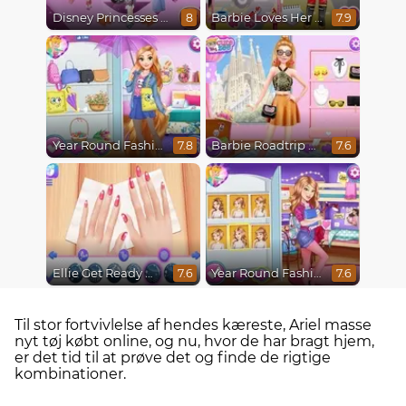
Disney Princesses Runway Show
Barbie Loves Her Job
8
7.9
Year Round Fashionista Rapunzel
Barbie Roadtrip Adventure
7.8
7.6
Ellie Get Ready With Me 2
Year Round Fashionista Belle
7.6
7.6
Til stor fortvivlelse af hendes kæreste, Ariel masse
nyt tøj købt online, og nu, hvor de har bragt hjem,
er det tid til at prøve det og finde de rigtige
kombinationer.