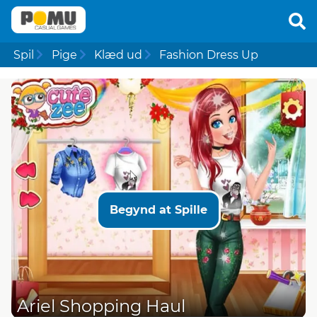
Spil
Pige
Klæd ud
Fashion Dress Up
Begynd at Spille
Ariel Shopping Haul