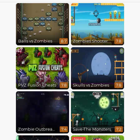
Balls vs Zombies
Zombies Shooter
8.7
7.8
PVZ Fusion Cheats
Skulls vs Zombies
7.8
7.8
Zombie Outbreak Arena
Save The Monsters
7.4
7.2