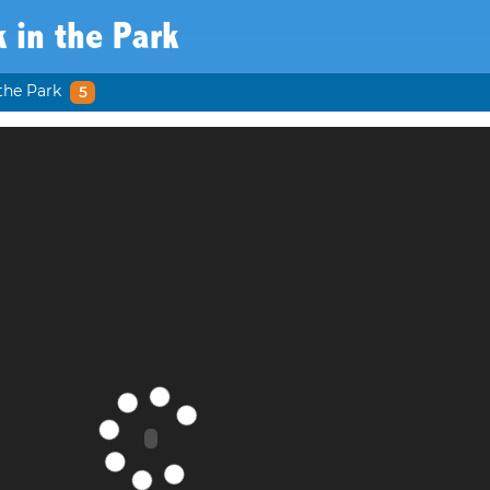
 in the Park
the Park
5