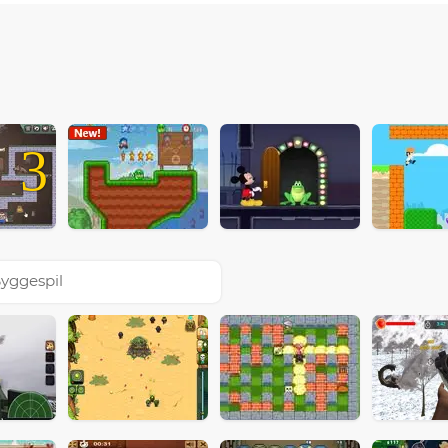
3
yggespil