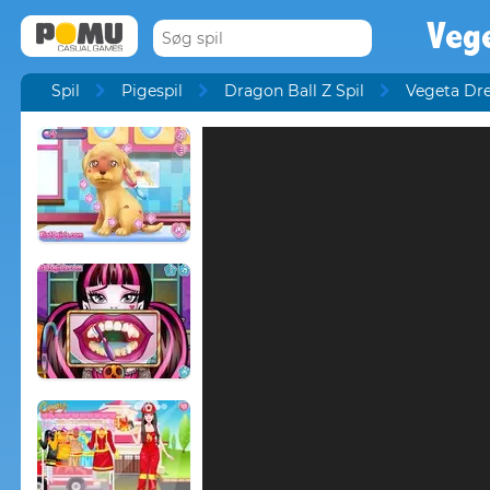
Veg
Spil
Pigespil
Dragon Ball Z Spil
Vegeta Dr