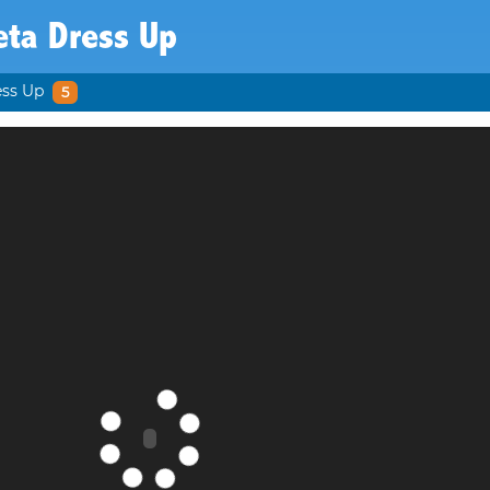
eta Dress Up
ess Up
5