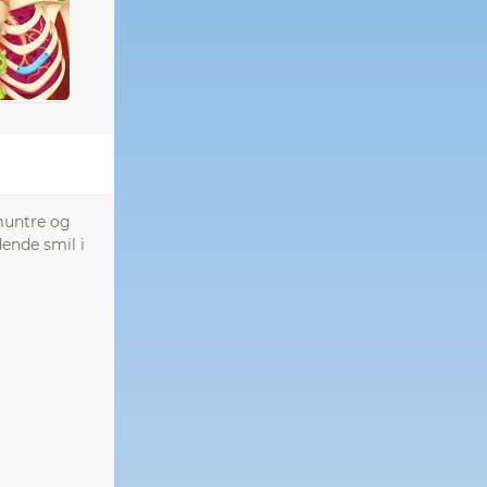
 muntre og
dende smil i