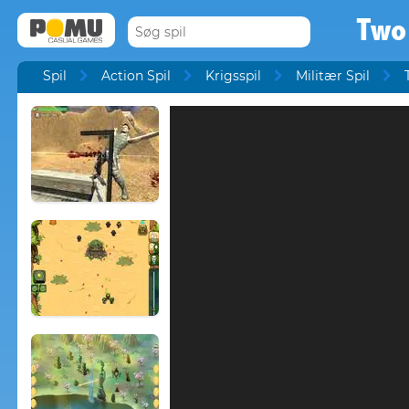
Two
Spil
Action Spil
Krigsspil
Militær Spil